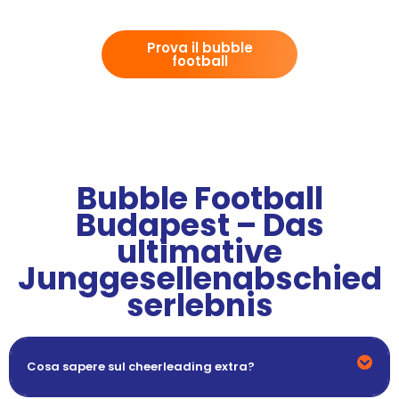
Prova il bubble
football
Bubble Football
Budapest – Das
ultimative
Junggesellenabschied
serlebnis
Cosa sapere sul cheerleading extra?